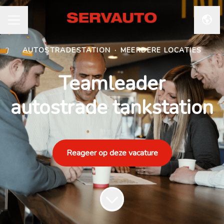
Taal 
CARRIÈREMENU
AUTOSTRADESTATION
·
MEERDERE LOCATIES
Teamleader
autostrade tankstation
Reageer op deze vacature