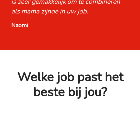
is zeer gemakkelijk om te combineren
als mama zijnde in uw job.
Naomi
Welke job past het
beste bij jou?
Manager Station
Teamleader