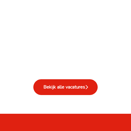
Assistent
Winkelmedewerker
Bekijk alle vacatures