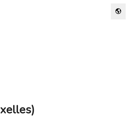
Taal 
xelles)