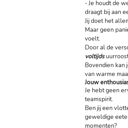
- Je houdt de w
draagt bij aan e
Jij doet het all
Maar geen panie
voelt.
Door al de versc
voltijds
uurroos
Bovendien kan j
van warme maalti
Jouw enthousia
Je hebt geen er
teamspirit.
Ben jij een vlot
geweldige eeterv
momenten?