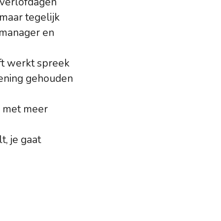
a verlofdagen
 maar tegelijk
e manager en
ift werkt spreek
ekening gehouden
e met meer
, je gaat