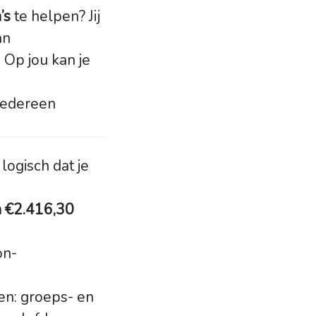
’s
te helpen? Jij
an
. Op jou kan je
 iedereen
ogisch dat je
n €2.416,30
on-
en: groeps- en