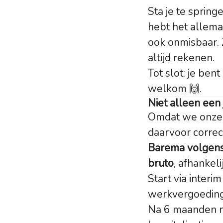
Sta je te sprin
hebt het allemaal
ook onmisbaar. 
altijd rekenen.
Tot slot: je bent
welkom 🙌.
Niet alleen een
Omdat we onze 
daarvoor correc
Barema volgens 
bruto
, afhankel
Start via inter
werkvergoeding
Na 6 maanden mo