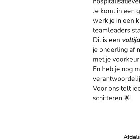
hospitalisatiev
Je komt in een g
werk je in een k
teamleaders staa
Dit is een
voltij
je onderling af
met je voorkeur
En heb je nog m
verantwoordelij
Voor ons telt i
schitteren 🌟!
Afdel