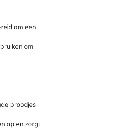
bereid om een
gebruiken om
.
gde broodjes
en op en zorgt