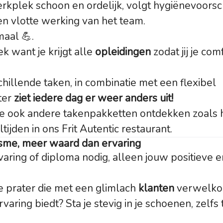
erkplek schoon en ordelijk, volgt hygiënevoorsc
en vlotte werking van het team.
emaal 💪.
k want je krijgt alle
opleidingen
zodat jij je com
hillende taken, in combinatie met een flexibel
ter
ziet iedere dag er weer anders uit!
e ook andere takenpakketten ontdekken zoals 
jden in ons Frit Autentic restaurant.
sme, meer waard dan ervaring
varing of diploma nodig, alleen jouw positieve 
te prater die met een glimlach
klanten
verwelko
aring biedt? Sta je stevig in je schoenen, zelfs 