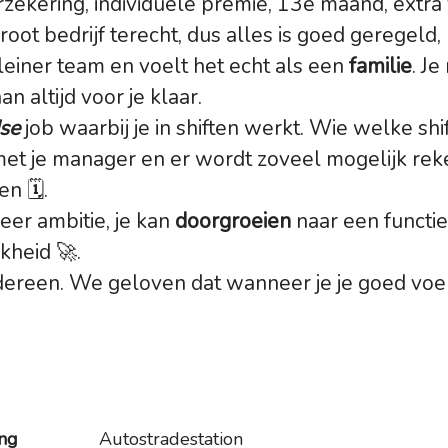
erzekering, individuele premie, 13e maand, extr
root bedrijf terecht, dus alles is goed geregeld,
leiner team en voelt het echt als een
familie
. J
n altijd voor je klaar.
dse
job waarbij je in shiften werkt. Wie welke sh
 met je manager en er wordt zoveel mogelijk r
en 🗓.
eer ambitie, je kan
doorgroeien
naar een functi
kheid 🚀.
edereen. We geloven dat wanneer je je goed voelt
ing
Autostradestation