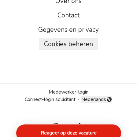
Over ons
Contact
Gegevens en privacy
Cookies beheren
Medewerker-login
Connect-login sollicitant
·
Nederlands
Taal wijzigen
Reageer op deze vacature
Applicant tracking system
door Teamtailor