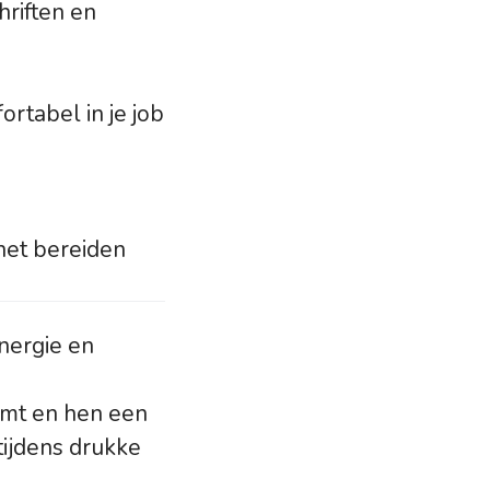
hriften en
fortabel in je job
het bereiden
energie en
mt en hen een
tijdens drukke