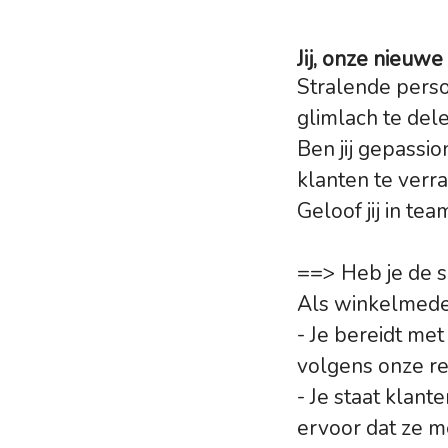
Jij, onze nieu
Stralende persoo
glimlach te del
Ben jij gepassio
klanten te verr
Geloof jij in te
==> Heb je de s
Als winkelmedew
- Je bereidt me
volgens onze r
- Je staat klan
ervoor dat ze m